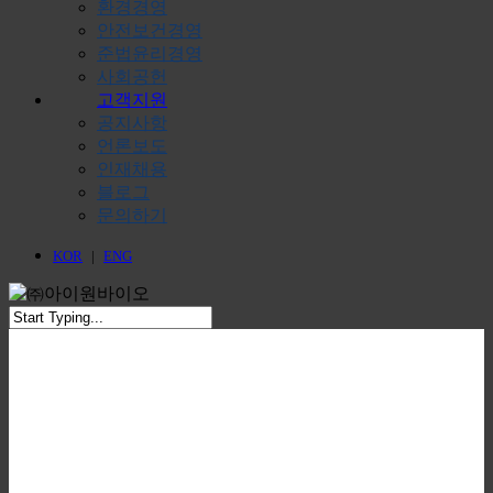
환경경영
안전보건경영
준법윤리경영
사회공헌
고객지원
공지사항
언론보도
인재채용
블로그
문의하기
KOR
|
ENG
Close
Search
주요수익사업