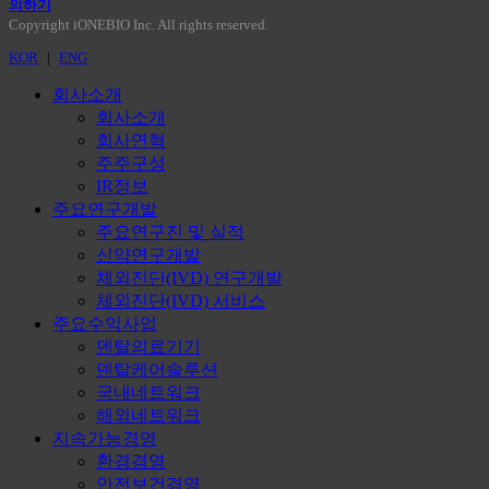
의하기
Copyright iONEBIO Inc. All rights reserved.
Close
KOR
|
ENG
Menu
회사소개
회사소개
회사연혁
주주구성
IR정보
주요연구개발
주요연구진 및 실적
신약연구개발
체외진단(IVD) 연구개발
체외진단(IVD) 서비스
주요수익사업
덴탈의료기기
덴탈케어솔루션
국내네트워크
해외네트워크
지속가능경영
환경경영
안전보건경영