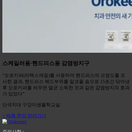
스케일러용·핸드피스용 감염방지구
“오로키퍼(라텍스재질)를 사용하여 핸드피스의 오염도를 조
사한 결과, 핸드피스 헤드부위를 알코올 솜으로 15초간 닦아낸
후 오로키퍼를 씌우면 멸균 소독한 것과 같은 감염방지의 효과
가 있었다”
단국치대 구강미생물학교실
> 제품 문의 하러가기
주의사항 :