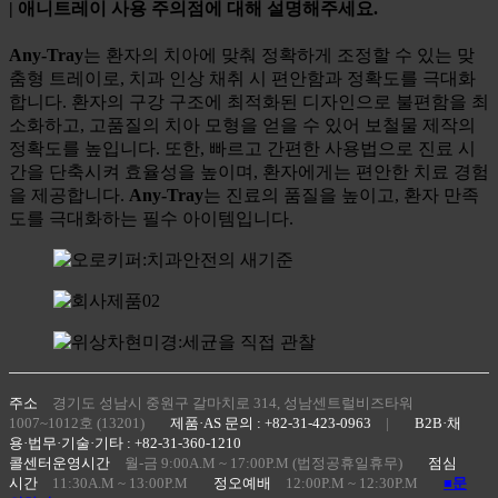
| 애니트레이 사용 주의점에 대해 설명해주세요.
Any-Tray
는 환자의 치아에 맞춰 정확하게 조정할 수 있는 맞
춤형 트레이로, 치과 인상 채취 시 편안함과 정확도를 극대화
합니다. 환자의 구강 구조에 최적화된 디자인으로 불편함을 최
소화하고, 고품질의 치아 모형을 얻을 수 있어 보철물 제작의
정확도를 높입니다. 또한, 빠르고 간편한 사용법으로 진료 시
간을 단축시켜 효율성을 높이며, 환자에게는 편안한 치료 경험
을 제공합니다.
Any-Tray
는 진료의 품질을 높이고, 환자 만족
도를 극대화하는 필수 아이템입니다.
주소
경기도 성남시 중원구 갈마치로 314, 성남센트럴비즈타워
1007~1012호 (13201)
제품·AS 문의 : +82-31-423-0963
|
B2B·채
용·법무·기술·기타 : +82-31-360-1210
콜센터운영시간
월-금 9:00A.M ~ 17:00P.M (법정공휴일휴무)
점심
시간
11:30A.M ~ 13:00P.M
정오예배
12:00P.M ~ 12:30P.M
■문