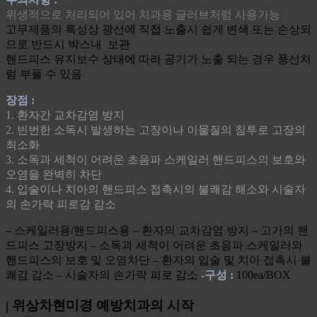
위생적으로 처리되어 있어 치과용 글러브처럼 사용가능
고무제품의 특성상 광선에 직접 노출시 쉽게 변색 또는 손상되
므로 반드시 박스내 보관
핸드피스 유지보수 상태에 따라 공기가 노출 되는 경우 풍선처
럼 부풀 수 있음
장점 :
1. 환자간 교차감염 방지
2. 빈번한 소독시 발생하는 고장이나 이물질의 침투로 고장의
최소화
3. 소독과 세척이 어려운 초음파 스케일러 핸드피스의 보호와
오염을 완벽히 차단
4. 입술이나 치아의 핸드피스 접촉시의 불쾌감 해소와 시술자
의 손가락 피로감 감소
– 스케일러용/핸드피스용 – 환자의 교차감염 방지 – 고가의 핸
드피스 고장방지 – 소독과 세척이 어려운 초음파 스케일러와
핸드피스의 보호 및 오염차단 – 환자의 입술 및 치아 접촉시 불
쾌감 감소 – 시술자의 손가락 피로 감소
-구성 :
100ea/BOX
| 위상차현미경 예방치과의 시작