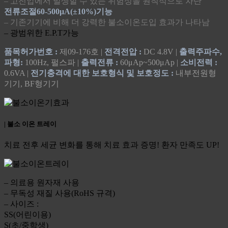
– 고전압에서 발생할 수 있는 위험성을 원칙적으로 차단
전류조절60-500μA(±10%)기능
– 기존기기에 비해 더 강력한 불소이온도입 효과가 나타남
– 광범위한 E.P.T가능
품목허가번호 :
제09-176호 |
전격전압 :
DC 4.8V |
출력주파수,
파형:
100Hz, 펄스파 |
출력전류 :
60μAp~500μAp |
소비전력 :
0.6VA |
전기충격에 대한 보호형식 및 보호정도 :
내부전원형
기기, BF형기기
| 불소 이온 트레이
치료 전후 세균 변화를 통해 치료 효과 증명! 환자 만족도 UP!
– 의료용 원자재 사용
– 무독성 재질 사용(RoHS 규격)
– 사이즈 :
SS(어린이용)
S(초/중학생)