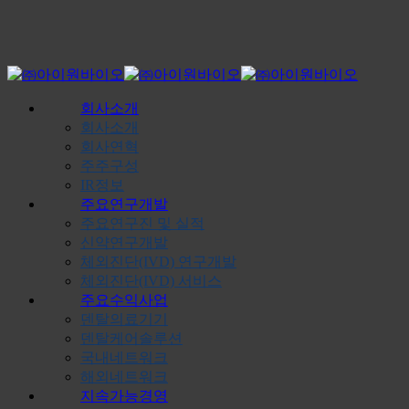
Skip
to
main
content
Menu
회사소개
회사소개
회사연혁
주주구성
IR정보
주요연구개발
주요연구진 및 실적
신약연구개발
체외진단(IVD) 연구개발
체외진단(IVD) 서비스
주요수익사업
덴탈의료기기
덴탈케어솔루션
국내네트워크
해외네트워크
지속가능경영